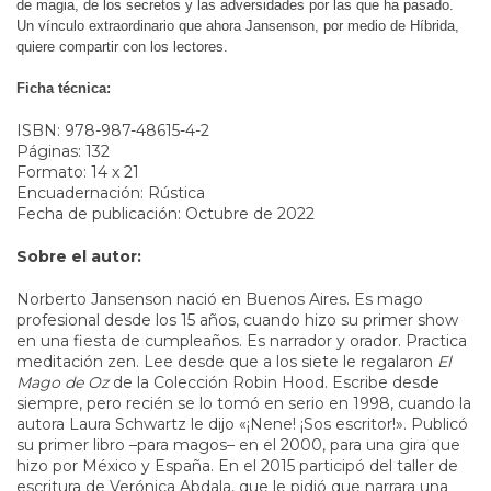
de magia, de los secretos y las adversidades por las que ha pasado. 
Un vínculo extraordinario que ahora Jansenson, por medio de Híbrida, 
quiere compartir con los lectores.
Ficha técnica:
ISBN: 978-987-48615-4-2
Páginas: 132
Formato: 14 x 21
Encuadernación: Rústica
Fecha de publicación: Octubre de 2022
Sobre el autor:
Norberto Jansenson nació en Buenos Aires. Es mago
profesional desde los 15 años, cuando hizo su primer show
en una fiesta de cumpleaños. Es narrador y orador. Practica
meditación zen. Lee desde que a los siete le regalaron
El
Mago de Oz
de la Colección Robin Hood. Escribe desde
siempre, pero recién se lo tomó en serio en 1998, cuando la
autora Laura Schwartz le dijo «¡Nene! ¡Sos escritor!». Publicó
su primer libro –para magos– en el 2000, para una gira que
hizo por México y España. En el 2015 participó del taller de
escritura de Verónica Abdala, que le pidió que narrara una